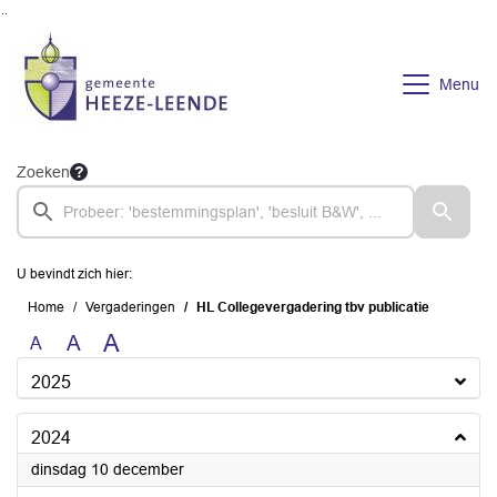
Ga naar de inhoud van deze pagina
Ga naar het zoeken
Ga naar het menu
Menu
Zoeken
U bevindt zich hier:
Home
Vergaderingen
HL Collegevergadering tbv publicatie
A
A
A
2025
2024
2024
dinsdag 10 december