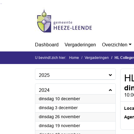
Ga naar de inhoud van deze pagina
Ga naar het zoeken
Ga naar het menu
Dashboard
Vergaderingen
Overzichten
U bevindt zich hier:
Home
Vergaderingen
HL Collegev
2025
HL
di
2024
10:0
2024
dinsdag 10 december
2024
dinsdag 3 december
Loca
2024
dinsdag 26 november
Age
2024
dinsdag 19 november