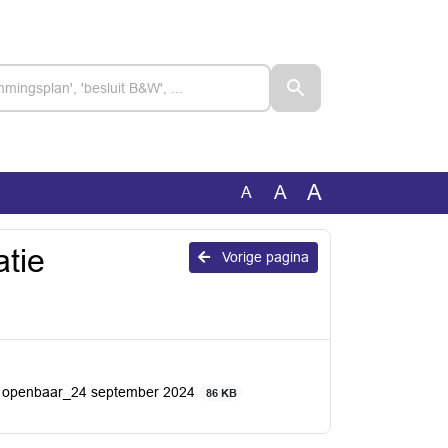
A
A
A
atie
Vorige pagina
ng openbaar_24 september 2024
86 KB