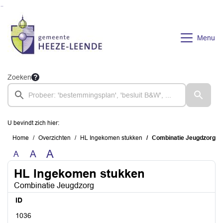
Ga naar de inhoud van deze pagina
Ga naar het zoeken
Ga naar het menu
Menu
Zoeken
U bevindt zich hier:
Home
Overzichten
HL Ingekomen stukken
Combinatie Jeugdzorg
A
A
A
HL Ingekomen stukken
Combinatie Jeugdzorg
ID
1036